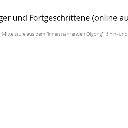
ger und Fortgeschrittene (online a
ittelstufe aus dem “Innen nährenden Qigong”. 6 Yin- und