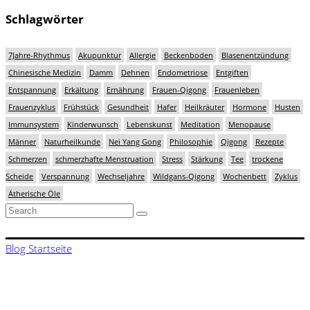
Schlagwörter
7Jahre-Rhythmus
Akupunktur
Allergie
Beckenboden
Blasenentzündung
Chinesische Medizin
Damm
Dehnen
Endometriose
Entgiften
Entspannung
Erkältung
Ernährung
Frauen-Qigong
Frauenleben
Frauenzyklus
Frühstück
Gesundheit
Hafer
Heilkräuter
Hormone
Husten
Immunsystem
Kinderwunsch
Lebenskunst
Meditation
Menopause
Männer
Naturheilkunde
Nei Yang Gong
Philosophie
Qigong
Rezepte
Schmerzen
schmerzhafte Menstruation
Stress
Stärkung
Tee
trockene
Scheide
Verspannung
Wechseljahre
Wildgans-Qigong
Wochenbett
Zyklus
Ätherische Öle
Search
for:
Blog Startseite